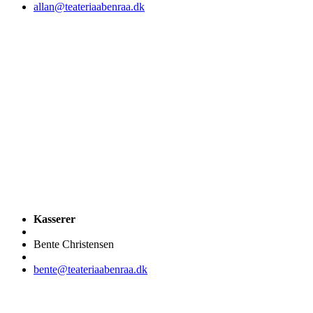
allan@teateriaabenraa.dk
Kasserer
Bente Christensen
bente@teateriaabenraa.dk