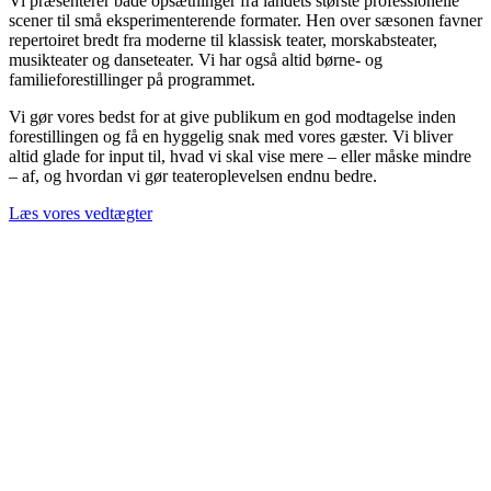
Vi præsenterer både opsætninger fra landets største professionelle
scener til små eksperimenterende formater. Hen over sæsonen favner
repertoiret bredt fra moderne til klassisk teater, morskabsteater,
musikteater og danseteater. Vi har også altid børne- og
familieforestillinger på programmet.
Vi gør vores bedst for at give publikum en god modtagelse inden
forestillingen og få en hyggelig snak med vores gæster. Vi bliver
altid glade for input til, hvad vi skal vise mere – eller måske mindre
– af, og hvordan vi gør teateroplevelsen endnu bedre.
Læs vores vedtægter