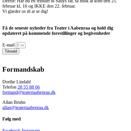
Derfor: Har du en fribillet til Sallys far, så husk at kom den 21.
februar kl. 16 og IKKE den 22. februar.
Vi glæder os til at se dig!
Få de seneste nyheder fra Teater i Aabenraa og hold dig
opdateret på kommende forestillinger og begivenheder
E-mail
Tilmeld
Formandskab
Dorthe Lindahl
Telefon
28 55 88 66
formand@teateriaabenraa.dk
Allan Bruhn
allan@teateriaabenraa.dk
Følg med
Facebook
Instagram