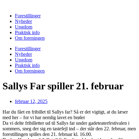
Videre
til
Forestillinger
indhold
Nyheder
Ungdom
Praktisk info
Om foreningen
Forestillinger
Nyheder
Ungdom
Praktisk info
Om foreningen
Sallys Far spiller 21. februar
februar 12, 2025
Har du fået en fribillet til Sallys far? Så er det vigtigt, at du læser
med her – for vi har nemlig lavet en brøler
Da vi delte fribilletter ud til Sallys far under gadeteaterfestivalen i
sommers, sneg der sig en tastefejl ind – der står den 22. februar, men
forestillingen spilles den 21. februar kl. 16.00.