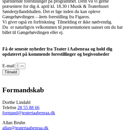
spændende forestillinger på programmet. Dem vil vi gerne
præsentere for dig 4. april kl. 18.30 i Musik & Teaterhuset
Sønderjyllandshallen. Det er lige inden du kan opleve
Gøngehøvdingen – årets forestilling fra Figaros.
Vi giver også en forfriskning
Tilmelding er ikke nødvendig.
Du er naturligvis velkommen til præsentationen uanset om du har
billet til Gøngehøvdingen eller ej.
Få de seneste nyheder fra Teater i Aabenraa og hold dig
opdateret på kommende forestillinger og begivenheder
E-mail
Tilmeld
Formandskab
Dorthe Lindahl
Telefon
28 55 88 66
formand@teateriaabenraa.dk
Allan Bruhn
allan@teateriaabenraa.dk