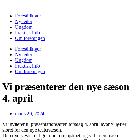
Videre
til
Forestillinger
indhold
Nyheder
Ungdom
Praktisk info
Om foreningen
Forestillinger
Nyheder
Ungdom
Praktisk info
Om foreningen
Vi præsenterer den nye sæson
4. april
marts 29, 2024
Vi inviterer til præsentationsaften torsdag 4. april hvor vi løfter
sløret for den nye teatersæson.
Den nye sæson er lige rundt om hjørnet, og vi har en masse