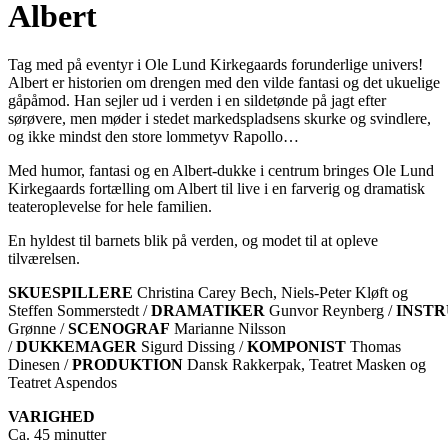
Albert
Tag med på eventyr i Ole Lund Kirkegaards forunderlige univers!
Albert er historien om drengen med den vilde fantasi og det ukuelige
gåpåmod. Han sejler ud i verden i en sildetønde på jagt efter
sørøvere, men møder i stedet markedspladsens skurke og svindlere,
og ikke mindst den store lommetyv Rapollo…
Med humor, fantasi og en Albert-dukke i centrum bringes Ole Lund
Kirkegaards fortælling om Albert til live i en farverig og dramatisk
teateroplevelse for hele familien.
En hyldest til barnets blik på verden, og modet til at opleve
tilværelsen.
SKUESPILLERE
Christina Carey Bech, Niels-Peter Kløft og
Steffen Sommerstedt /
DRAMATIKER
Gunvor Reynberg /
INST
Grønne /
SCENOGRAF
Marianne Nilsson
/
DUKKEMAGER
Sigurd Dissing /
KOMPONIST
Thomas
Dinesen /
PRODUKTION
Dansk Rakkerpak, Teatret Masken og
Teatret Aspendos
VARIGHED
Ca. 45 minutter