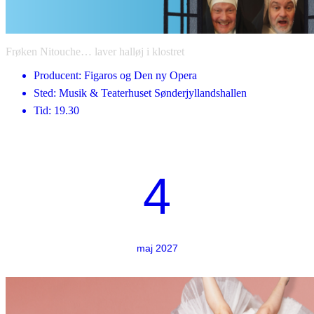
Frøken Nitouche… laver halløj i klostret
Producent: Figaros og Den ny Opera
Sted: Musik & Teaterhuset Sønderjyllandshallen
Tid: 19.30
4
maj 2027