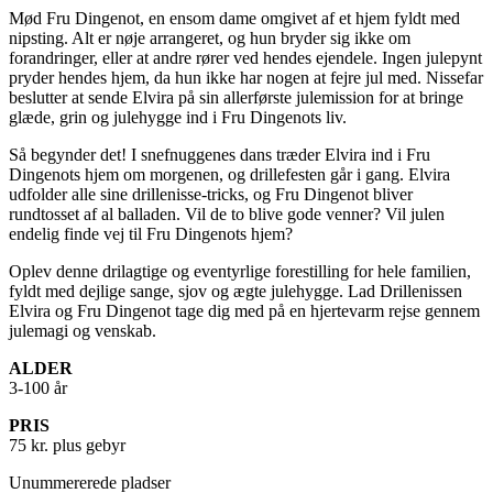
Mød Fru Dingenot, en ensom dame omgivet af et hjem fyldt med
nipsting. Alt er nøje arrangeret, og hun bryder sig ikke om
forandringer, eller at andre rører ved hendes ejendele. Ingen julepynt
pryder hendes hjem, da hun ikke har nogen at fejre jul med. Nissefar
beslutter at sende Elvira på sin allerførste julemission for at bringe
glæde, grin og julehygge ind i Fru Dingenots liv.
Så begynder det! I snefnuggenes dans træder Elvira ind i Fru
Dingenots hjem om morgenen, og drillefesten går i gang. Elvira
udfolder alle sine drillenisse-tricks, og Fru Dingenot bliver
rundtosset af al balladen. Vil de to blive gode venner? Vil julen
endelig finde vej til Fru Dingenots hjem?
Oplev denne drilagtige og eventyrlige forestilling for hele familien,
fyldt med dejlige sange, sjov og ægte julehygge. Lad Drillenissen
Elvira og Fru Dingenot tage dig med på en hjertevarm rejse gennem
julemagi og venskab.
ALDER
3-100 år
PRIS
75 kr. plus gebyr
Unummererede pladser