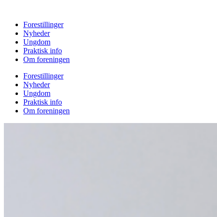
Videre
til
Forestillinger
indhold
Nyheder
Ungdom
Praktisk info
Om foreningen
Forestillinger
Nyheder
Ungdom
Praktisk info
Om foreningen