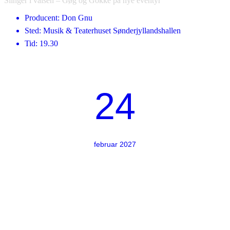
Slinger i valsen – Gøg og Gokke på nye eventyr
Producent: Don Gnu
Sted: Musik & Teaterhuset Sønderjyllandshallen
Tid: 19.30
24
februar 2027