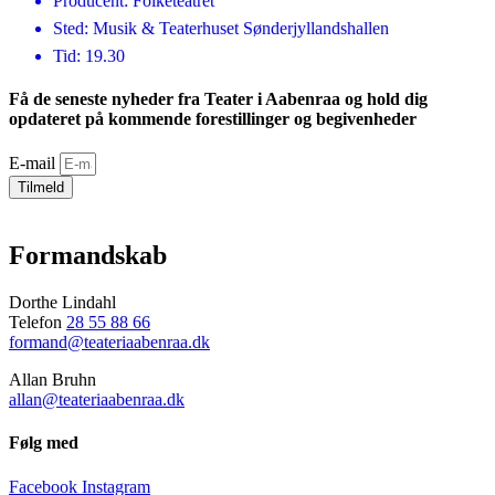
Producent: Folketeatret
Sted: Musik & Teaterhuset Sønderjyllandshallen
Tid: 19.30
Få de seneste nyheder fra Teater i Aabenraa og hold dig
opdateret på kommende forestillinger og begivenheder
E-mail
Tilmeld
Formandskab
Dorthe Lindahl
Telefon
28 55 88 66
formand@teateriaabenraa.dk
Allan Bruhn
allan@teateriaabenraa.dk
Følg med
Facebook
Instagram