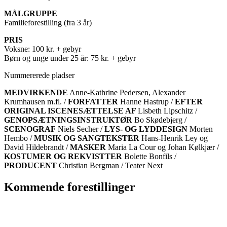
MÅLGRUPPE
Familieforestilling (fra 3 år)
PRIS
Voksne: 100 kr. + gebyr
Børn og unge under 25 år: 75 kr. + gebyr
Nummererede pladser
MEDVIRKENDE
Anne-Kathrine Pedersen, Alexander
Krumhausen m.fl. /
FORFATTER
Hanne Hastrup /
EFTER
ORIGINAL ISCENESÆTTELSE AF
Lisbeth Lipschitz /
GENOPSÆTNINGSINSTRUKTØR
Bo Skødebjerg /
SCENOGRAF
Niels Secher /
LYS- OG LYDDESIGN
Morten
Hembo /
MUSIK OG SANGTEKSTER
Hans-Henrik Ley og
David Hildebrandt /
MASKER
Maria La Cour og Johan Kølkjær /
KOSTUMER OG REKVISTTER
Bolette Bonfils /
PRODUCENT
Christian Bergman / Teater Next
Kommende forestillinger