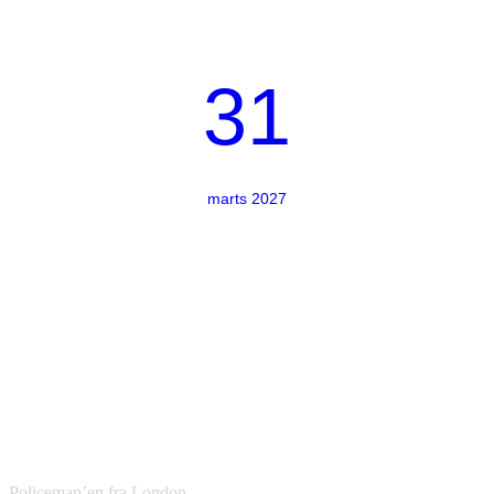
31
marts 2027
Policeman’en fra London