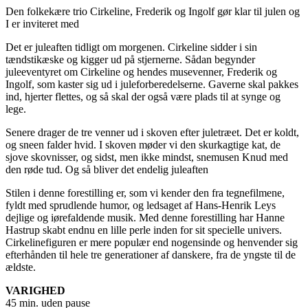
Den folkekære trio Cirkeline, Frederik og Ingolf gør klar til julen og
I er inviteret med
Det er juleaften tidligt om morgenen. Cirkeline sidder i sin
tændstikæske og kigger ud på stjernerne. Sådan begynder
juleeventyret om Cirkeline og hendes musevenner, Frederik og
Ingolf, som kaster sig ud i juleforberedelserne. Gaverne skal pakkes
ind, hjerter flettes, og så skal der også være plads til at synge og
lege.
Senere drager de tre venner ud i skoven efter juletræet. Det er koldt,
og sneen falder hvid. I skoven møder vi den skurkagtige kat, de
sjove skovnisser, og sidst, men ikke mindst, snemusen Knud med
den røde tud. Og så bliver det endelig juleaften
Stilen i denne forestilling er, som vi kender den fra tegnefilmene,
fyldt med sprudlende humor, og ledsaget af Hans-Henrik Leys
dejlige og iørefaldende musik. Med denne forestilling har Hanne
Hastrup skabt endnu en lille perle inden for sit specielle univers.
Cirkelinefiguren er mere populær end nogensinde og henvender sig
efterhånden til hele tre generationer af danskere, fra de yngste til de
ældste.
VARIGHED
45 min. uden pause